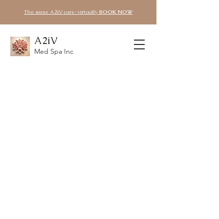
The same A2iV care-virtually
BOOK NOW
A2iV
Med Spa Inc